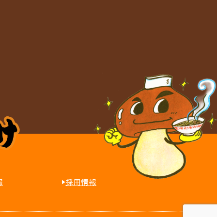
っ
て
お
り
ま
せ
ん〉
報
採用情報