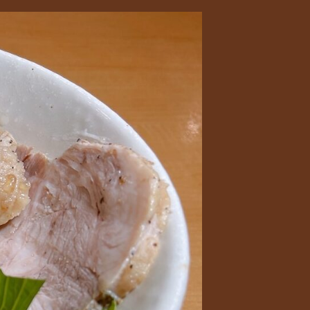
魚
だ
幕
張
し
店、
醤
本
八
油
幡
ら
店
限
ー
定
め
ん
1050