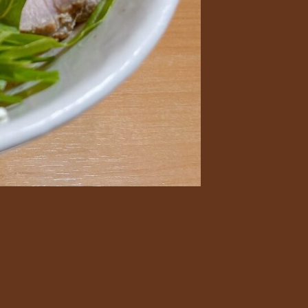
円
煮
干
し
を
中
心
に
数
種
類
の
魚
介
か
ら
丁
寧