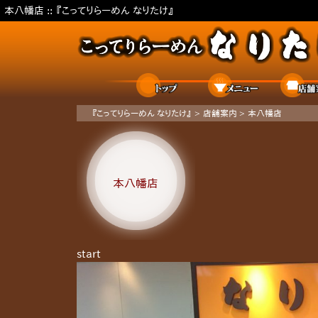
本八幡店 ::
『こってりらーめん なりたけ』
ホーム
メニュー
『こってりらーめん なりたけ』
>
店舗案内
>
本八幡店
本八幡店
start